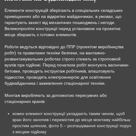
Елементи конструкцій зберігають в спеціальних складських
приміщеннях або на відкритих майданчиках, в умовах, що
гарантують захист від механічних пошкоджень і негоди.
Великопролітні конструкції перед установкою на проектне
місце збирають з готових елементів.
Роботи ведуться відповідно до ППР (проектом виробництва
робіт) та правилами техніки безпеки, на вантажно-
розвантажувальних роботах строго стежать за строповкой
вузлів при підйомі. Перед початком робіт монтують вагончики-
битовки, проводять інструктаж робітників, влаштовують
підмостки, проводять електроенергію для освітлення
будмайданчика і заживлення стаціонарної техніки.
Монтаж виробляють за допомогою пересувних або
стаціонарних кранів:
кожен елемент конструкції укладають таким чином, щоб
кран його захопив і перемістив до місця монтажу найбільш
простим шляхом, фото 5 – розташування конструкції поруч
з місцем підйому