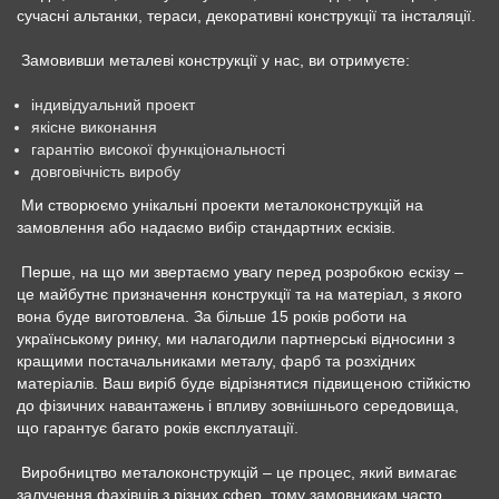
сучасні альтанки, тераси, декоративні конструкції та інсталяції.
Замовивши металеві конструкції у нас, ви отримуєте:
індивідуальний проект
якісне виконання
гарантію високої функціональності
довговічність виробу
Ми створюємо унікальні проекти металоконструкцій на
замовлення або надаємо вибір стандартних ескізів.
Перше, на що ми звертаємо увагу перед розробкою ескізу –
це майбутнє призначення конструкції та на матеріал, з якого
вона буде виготовлена. За більше 15 років роботи на
українському ринку, ми налагодили партнерські відносини з
кращими постачальниками металу, фарб та розхідних
матеріалів. Ваш виріб буде відрізнятися підвищеною стійкістю
до фізичних навантажень і впливу зовнішнього середовища,
що гарантує багато років експлуатації.
Виробництво металоконструкцій – це процес, який вимагає
залучення фахівців з різних сфер, тому замовникам часто