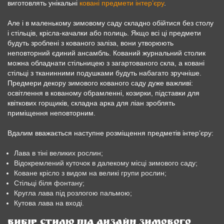
виготовлять унікальні
ковані предмети інтер’єру
.
Але і в маленькому зимовому саду складно обійтися без столу
і стільців, крісла-качалки або полиць. Якщо всі ці предмети
будуть зроблені з кованого заліза, вони утворюють
неповторний єдиний ансамбль. Кований журнальний столик
можна обладнати стільницею з загартованого скла, а ковані
стільці з тканинними подушками будуть набагато зручніше.
Предмери декору зимового кованого саду дуже важливі:
освітлення в кованому обрамленні, козирки, підставки для
квіткових горщиків, складна арка для ліан зроблять
приміщення неповторним.
Вдалим вважається наступне розміщення предметів інтер’єру:
Лава в тіні великих рослин;
Відокремлений куточок в далекому місці зимового саду;
Коване крісло з видом на великі групи рослин;
Стільці біля фонтану;
Кругла лава під розлогою пальмою;
Кутова лава на вході.
Вибір стилю під дизайн зимового