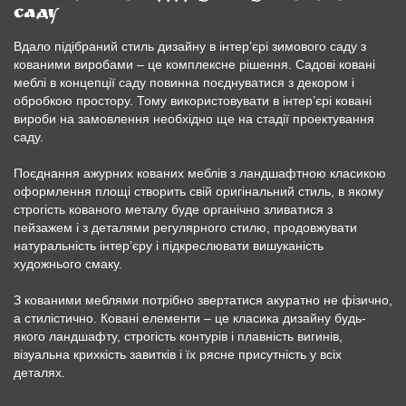
саду
Вдало підібраний стиль дизайну в інтер’єрі зимового саду з
кованими виробами – це комплексне рішення. Садові ковані
меблі в концепції саду повинна поєднуватися з декором і
обробкою простору. Тому використовувати в інтер’єрі ковані
вироби на замовлення необхідно ще на стадії проектування
саду.
Поєднання ажурних кованих меблів з ландшафтною класикою
оформлення площі створить свій оригінальний стиль, в якому
строгість кованого металу буде органічно зливатися з
пейзажем і з деталями регулярного стилю, продовжувати
натуральність інтер’єру і підкреслювати вишуканість
художнього смаку.
З кованими меблями потрібно звертатися акуратно не фізично,
а стилістично. Ковані елементи – це класика дизайну будь-
якого ландшафту, строгість контурів і плавність вигинів,
візуальна крихкість завитків і їх рясне присутність у всіх
деталях.