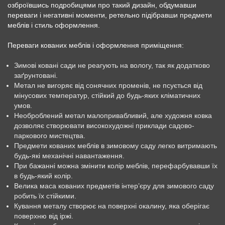
озброївшись подробицями про такий дизайн, обдумавши
переваги і негативні моменти, ретельно підібравши предмети
меблів і стиль оформлення.
Переваги кованих меблів і оформлення приміщення:
Зимові ковані сади не реагують на вологу, так як додатково
заґрунтовані.
Метал не вигоряє від сонячних променів, не псується від
мінусових температур, стійкий до будь-яких кліматичних
умов.
Необроблений метал малопривабливий, але художня ковка
дозволяє створювати високохудожні приклади садово-
паркового мистецтва.
Предмети кованих меблів в зимовому саду легко витримають
будь-які механічні навантаження.
При бажанні можна змінити колір меблів, перефарбувавши їх
в будь-який колір.
Велика маса кованих предметів інтер’єру для зимового саду
робить їх стійкими.
Кування металу створює на поверхні окалину, яка оберігає
поверхню від іржі.