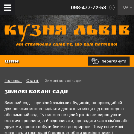
098-477-72-53
UA
переглянути
ЦІНИ
Головна
-
Статті
-
Зимові ковані сади
Зимові ковані сади
Зимовий сад – привілей заміських будинків, на присадибній
ділянці яких можна виділити достатньо місця під оранжерею
або зимовий сад. Тут можна не цілий рік тільки вирощувати
екзотичні рослини, а й відпочивати, проводити час з сім’єю або
друзями, просто побути ближче до природи. Тому всі зимові
ковані сади господарі бажають зробити комфортними і