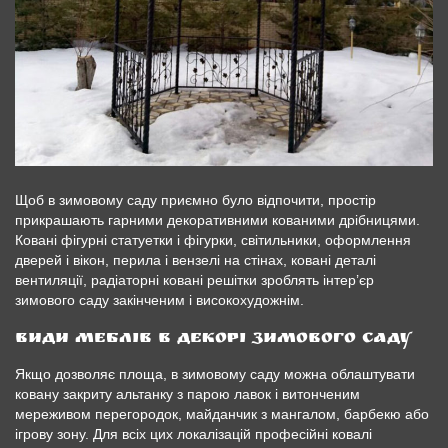
Щоб в зимовому саду приємно було відпочити, простір
прикрашають гарними декоративними кованими дрібницями.
Ковані фігурні статуетки і фігурки, світильники, оформлення
дверей і вікон, перила і вензелі на стінах, ковані деталі
вентиляції, радіаторні ковані решітки зроблять інтер’єр
зимового саду закінченим і високохудожнім.
Види меблів в декорі зимового саду
Якщо дозволяє площа, в зимовому саду можна облаштувати
ковану закриту альтанку з парою лавок і витонченим
мереживом перегородок, майданчик з мангалом, барбекю або
ігрову зону. Для всіх цих локалізацій професійні ковалі