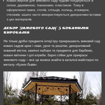
Ковані вироби для зимового саду чудово поєднуються зі
склом, деревиною, тканинами, пластиком. Тому в
оформленні лавок, столів, стільців, полиць, етажерок,
стелажів, кашпо часто використовуються декоративні вставки
з цих матеріалів.
Декор зимового саду з кованими
виробами
Не тільки дрібні предмети інтер’єру прикрашають зимовий сад:
ковані садові арки і лави, урни та решітки, декоративний
кований місток, камінні набори та предмети для барбекю,
ковані квітники і цілі клумби, барні стійки для прикраси
зимового саду – все це можна знайти в каталозі майстерні по
металу «Кузня-Львів».