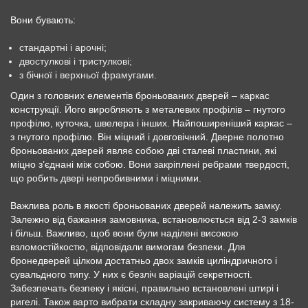
Вони бувають:
стандартні і арочні;
двостулкові і тристулкові;
з бічної і верхньої фрамугами.
Один з головних елементів броньованих дверей – каркас
конструкції. Його виробляють з металевих профілів – гнутого
профілю, куточка, швелера і інших. Найпоширеніший каркас –
з гнутого профілю. Він міцний і довговічний. Дверне полотно
броньованих дверей являє собою дві сталеві пластини, які
міцно з’єднані між собою. Вони закріплені ребрами твердості,
що робить двері непробивними і міцними.
Важлива роль в якості броньованих дверей належить замку.
Залежно від бажання замовника, встановлюється від 2-3 замків
і більш. Важливо, щоб вони були наділені високою
взломостійкостю, відповідали вимогам безпеки. Для
бронедверей цілком достатньо двох замків циліндричного і
сувальдного типу. У них є безліч варіацій секретності.
Забезпечать безпеку і якісні, правильно встановлені штирі і
ригелі. Також варто вибрати складну закриваючу систему з 18-