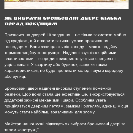
Як вибрати броньовані двері: кілька
порад покупцям
Призначення дверей і її завдання – не тільки захистити майно
від крадіжки, а й створити затишні умови проживання
господарям. Вони захищають від холоду – мають надійну
термоізоляційну конструкцію. Наділені звукоізоляційними
властивостями – всередині використовуються спеціальні
ущільнювачі. У квартиру або будинок, завдяки таким
характеристикам, не буде проникати холод і шум з коридору
або вулиці.
Броньовані двері наділені високим ступенем пожежної
безпеки. Щоб вони стала ще ефективніше, використовуються
додаткові захисні механізми і шари. Особлива увага
приділяється дверним петлям, замкам і ригелям, адже ці місця
можуть стати найбільш вразливими для злому.
Майстри нашої кузні підкажуть як вибрати броньовані двері за
типом конструкції.