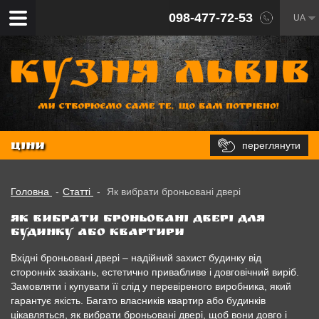
098-477-72-53
UA
переглянути
ЦІНИ
Головна
-
Статті
-
Як вибрати броньовані двері
Як вибрати броньовані двері для
будинку або квартири
Вхідні броньовані двері – надійний захист будинку від
сторонніх зазіхань, естетично привабливе і довговічний виріб.
Замовляти і купувати її слід у перевіреного виробника, який
гарантує якість. Багато власників квартир або будинків
цікавляться, як вибрати броньовані двері, щоб вони довго і