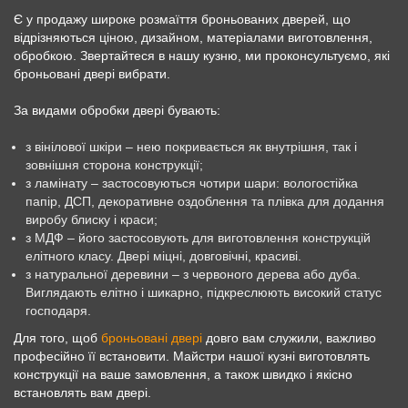
Є у продажу широке розмаїття броньованих дверей, що
відрізняються ціною, дизайном, матеріалами виготовлення,
обробкою. Звертайтеся в нашу кузню, ми проконсультуємо, які
броньовані двері вибрати.
За видами обробки двері бувають:
з вінілової шкіри – нею покривається як внутрішня, так і
зовнішня сторона конструкції;
з ламінату – застосовуються чотири шари: вологостійка
папір, ДСП, декоративне оздоблення та плівка для додання
виробу блиску і краси;
з МДФ – його застосовують для виготовлення конструкцій
елітного класу. Двері міцні, довговічні, красиві.
з натуральної деревини – з червоного дерева або дуба.
Виглядають елітно і шикарно, підкреслюють високий статус
господаря.
Для того, щоб
броньовані двері
довго вам служили, важливо
професійно її встановити. Майстри нашої кузні виготовлять
конструкції на ваше замовлення, а також швидко і якісно
встановлять вам двері.