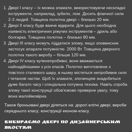
Двері I класу – їх можна зламати, використовуючи нескладні
інструменти, наприклад, зубило, лом. Досить фізичної сили
2-3 людей. Товщина полотна двері – близько 20 мм.
Двері II класу буде важче відкрити. Для цього необхідна
наявність електричних ріжучих інструментів – дриль або
болгарка. Товщина полотна – близько 80 мм.
Двері III класу можуть піддатися злому, якщо зловмисник
застосує апарати потужністю 2000 Вт. Товщина дверного
полотна такого виробу – більше 120 мм.
Двері IV класу куленепробивні, вони вважаються
найнадійнішими з усіх класів. Полотно виготовлене з
товстого сталевого шару, в ньому міститься непробивне скло
і титанові частки. Щоб їх зламати, злочинцям знадобиться
дуже багато часу і спеціальна потужна техніка. Навіть спроба
злому такої конструкції обов’язково приверне увагу, тому
вона малоймовірна.
Також броньовані двері діляться на: дорогі елітні двері; вироби
середнього класу; конструкції економ-класу.
Вибираємо двері по дизайнерським
якостям