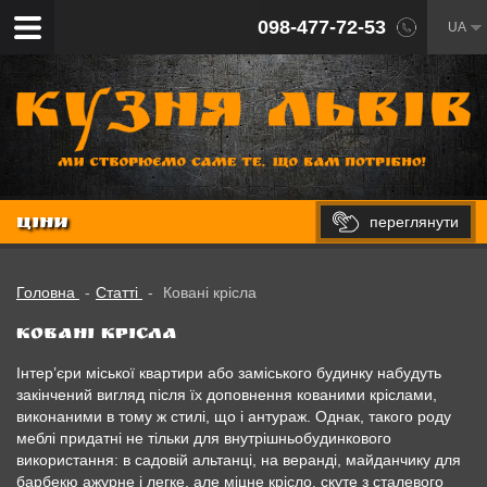
098-477-72-53
UA
переглянути
ЦІНИ
Головна
-
Статті
-
Ковані крісла
Ковані крісла
Інтер’єри міської квартири або заміського будинку набудуть
закінчений вигляд після їх доповнення кованими кріслами,
виконаними в тому ж стилі, що і антураж. Однак, такого роду
меблі придатні не тільки для внутрішньобудинкового
використання: в садовій альтанці, на веранді, майданчику для
барбекю ажурне і легке, але міцне крісло, скуте з сталевого