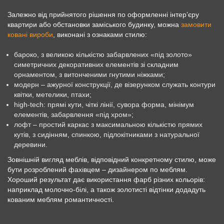
Залежно від прийнятого рішення по оформленні інтер’єру
квартири або обстановки заміського будинку, можна
замовити
ковані вироби
, виконані з ознаками стилю:
бароко, з великою кількістю забарвлених «під золото»
симетричних декоративних елементів зі складним
орнаментом, з витонченими гнутими ніжками;
модерн – ажурної конструкції, де візерунком служать контури
квітки, метелики, птахи;
high-tech: прямі кути, чіткі лінії, сувора форма, мінімум
елементів, забарвлення «під хром»;
лофт – простий каркас з максимальною кількістю прямих
кутів, з сидінням, спинкою, підлокітниками з натуральної
деревини.
Зовнішній вигляд меблів, відповідний конкретному стилю, може
бути розроблений фахівцем – дизайнером по меблям.
Хороший результат дає використання фарб різних кольорів:
наприклад молочно-білі, а також золотисті відтінки додадуть
кованим меблям романтичності.