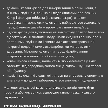
домашні ковані крісла для використання в приміщенні, з
м’якими сидінням, спинкою і підлокітниками або без них.
Колір і фактура оббивки (текстиль, шкіра), а також
фарбування металевих елементів вибираються відповідно
передбаченим дизайн – проектом стилем інтер’єру;
садові крісла для відпочинку на відкритому повітрі: без м’яких
підлокітників, зі знімними подушками сидіння і спинки або з
постійними сидіннями і спинками з антисептированной,
покритої водостійкими лакофарбовими матеріалами
деревини. Металеві елементи перед фарбуванням
покриваються антикорозійними складами;
ковані крісла качалки, наявність м’яких елементів у яких
залежить від передбачуваного місця відпочинку – на терасі
або будинку;
підвісні крісла, які в саду кріпляться на спеціальну опору, а в
альтанці – до даху і забезпечуються знімними подушками.
Малюнок художньої ковки сталевих елементів може бути
простим або химерним, відповідно стилю навколишнього
середовища.
Стилі кованих меблів