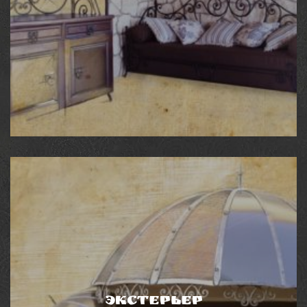
КОВАНЫЙ ИНТЕРЬЕР
Элегантность и привлекательность искусно
выполненных художественных кованых изделий - это
важный фактор в выборе обустройства Вашего
жилья. В интерьере металл прекрасно сочетается с
различными материалами, создавая невероятный
уют и подчеркивает изысканный вкус хозяев.
Экстерьер