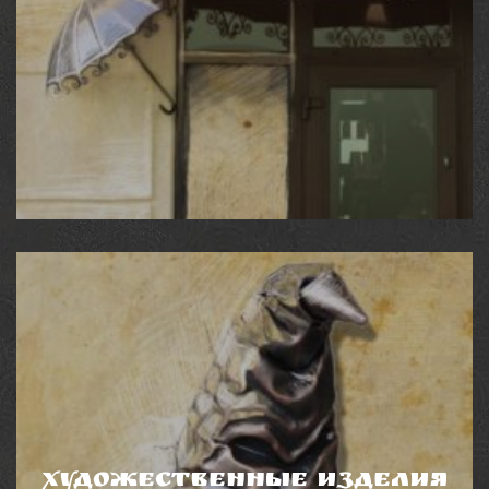
ЭКСТЕРЬЕР
Экстерьер - это лицо Вашего дома. Это первое, на
что все будут обращать внимание. И художественные
изделия из металла, мы можем изготовить и искусно
сочетать с любым архитектурным стилем, помогут
Вам подчеркнуть Вашу индивидуальность и станут
изюминкой Вашего дома.
Художественные изделия