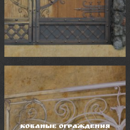
КОВАНЫЕ ВОРОТА
Кованые металлические ворота станут
универсальным решением для ценителей уюта и
красоты и дополнят ансамбль экстерьера вашего
дома.
Кованые ограждения